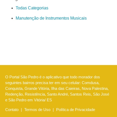
Todas Categorias
Manutenção de Instrumentos Musicais
O Portal São Pedro é o aplicativo que todo morador dos
seguintes bairros precisa ter em seu celular: Comdusa,
Conquista, Grande Vitória, Ilha das Caieiras, Nova Palestina,
Redenção, Resistência, Santo André, Santos Reis, São José
e São Pedro em Vitória/ ES
Contato
|
Termos de Uso
|
Política de Privacidade