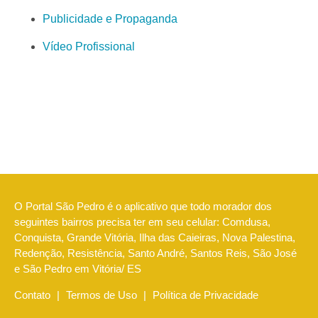
Publicidade e Propaganda
Vídeo Profissional
O Portal São Pedro é o aplicativo que todo morador dos
seguintes bairros precisa ter em seu celular: Comdusa,
Conquista, Grande Vitória, Ilha das Caieiras, Nova Palestina,
Redenção, Resistência, Santo André, Santos Reis, São José
e São Pedro em Vitória/ ES
Contato
|
Termos de Uso
|
Política de Privacidade