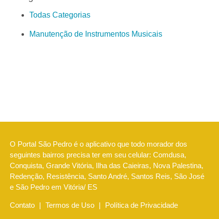
Todas Categorias
Manutenção de Instrumentos Musicais
O Portal São Pedro é o aplicativo que todo morador dos
seguintes bairros precisa ter em seu celular: Comdusa,
Conquista, Grande Vitória, Ilha das Caieiras, Nova Palestina,
Redenção, Resistência, Santo André, Santos Reis, São José
e São Pedro em Vitória/ ES
Contato
|
Termos de Uso
|
Política de Privacidade