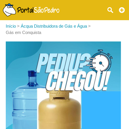
Início
>
Ácqua Distribuidora de Gás e Água
>
Gás em Conquista